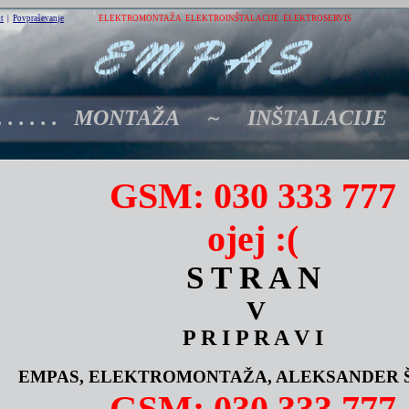
t
|
Povpraševanje
ELEKTROMONTAŽA ELEKTROINŠTALACIJE ELEKTROSERVIS
 . . . . . . MONTAŽA ~ INŠTALACIJ
GSM: 030 333 777
ojej :(
S T R A N
V
P R I P R A V I
EMPAS, ELEKTROMONTAŽA, ALEKSANDER ŠU
GSM: 030 333 777