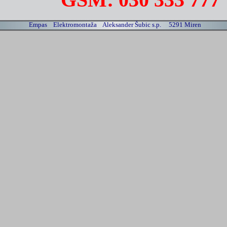
7
Empas Elektromontaža Aleksander Šubic s.p. 5291 Mire