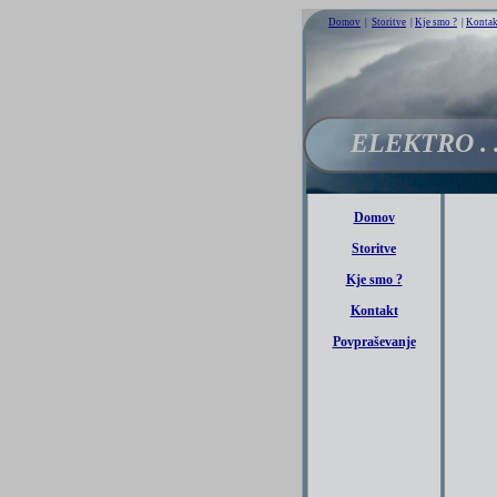
Domov
|
Storitve
|
Kje smo ?
|
Kontak
ELEKTRO .
Domov
Storitve
Kje smo ?
Kontakt
Povpraševanje